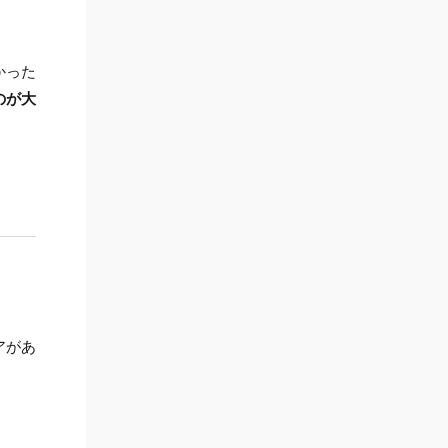
かった
のが大
アがあ