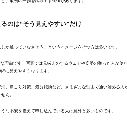
ほど、最初の一歩を踏み出す価値があります。
で気持ちがかなり楽になる
、マシンピラティスは始められる
るのは“そう見えやすい”だけ
人しか通っていなさそう」というイメージを持つ方は多いです。
きな理由です。写真では見栄えのするウェアや姿勢の整った人が使
界”に見えやすくなります。
解消、肩こり対策、気分転換など、さまざまな理由で通い始める人
ません。
ような不安を抱えて申し込んでいる人は意外と多いものです。