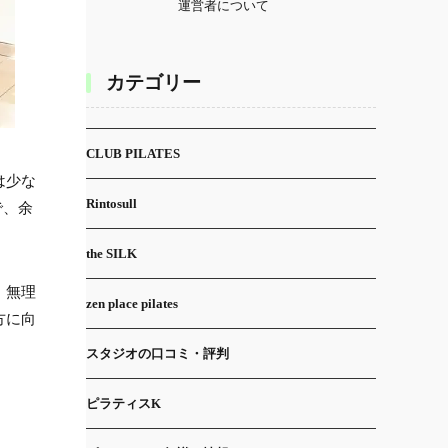
運営者について
カテゴリー
CLUB PILATES
は少な
Rintosull
で、余
the SILK
、無理
zen place pilates
方に向
スタジオの口コミ・評判
ピラティスK