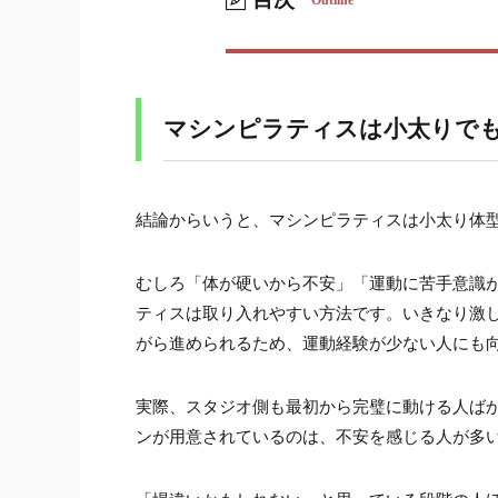
Outline
マシンピラティスは小太りでも体
1.
スタイルが良い人ばかりに見える
2.
マシンピラティスは小太りで
ぴったりしたスパッツは必須では
3.
服装に迷うなら、体験前にスタジ
4.
結論からいうと、マシンピラティスは小太り体
小太り・運動苦手さんが体験レッ
5.
初心者向けクラスがあるか
むしろ「体が硬いから不安」「運動に苦手意識
5-1.
ティスは取り入れやすい方法です。いきなり激
少人数またはパーソナル対応があ
5-2.
がら進められるため、運動経験が少ない人にも
ウェアレンタルや服装案内がわか
5-3.
実際、スタジオ側も最初から完璧に動ける人ば
口コミで「初心者でも通いやすい
5-4.
ンが用意されているのは、不安を感じる人が多
最初から体型カバーを完璧にしよ