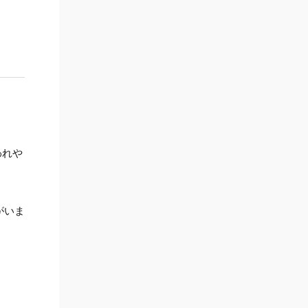
われや
がいま