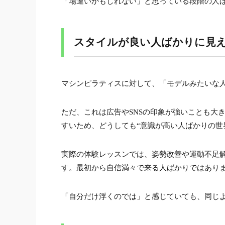
6.
「場違いかもしれない」と思っている段階の人
不安がある人ほど、体験前の準備
7.
まとめ｜小太りでも体が硬くても
スタイルが良い人ばかりに見え
8.
マシンピラティスに対して、「モデルみたいな
ただ、これは広告やSNSの印象が強いことも大
すいため、どうしても“意識が高い人ばかりの世
実際の体験レッスンでは、姿勢改善や運動不足
す。最初から自信満々で来る人ばかりではあり
「自分だけ浮くのでは」と感じていても、同じ