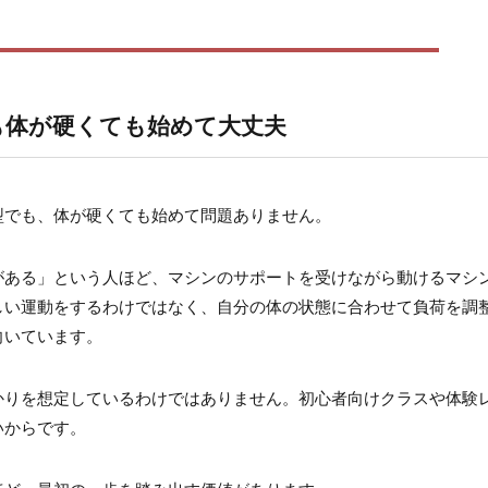
が硬くても始めて大丈夫
のは“そう見えやすい”だけ
も体が硬くても始めて大丈夫
ない
オへ確認するのがいちばん安心
型でも、体が硬くても始めて問題ありません。
スンで失敗しにくいスタジオの選び方
がある」という人ほど、マシンのサポートを受けながら動けるマシ
しい運動をするわけではなく、自分の体の状態に合わせて負荷を調
るか
向いています。
りやすいか
かりを想定しているわけではありません。初心者向けクラスや体験
」と言われているか
いからです。
うとしなくて大丈夫