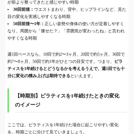
が前より整ってきたと感じやすい時期
30回前後：
ウエストまわり、背中、ヒップラインなど、見た
目の変化を実感しやすくなる時期
50回前後〜1年：
正しい姿勢や身体の使い方が定着しやすく
なり、周囲から「痩せた？」「雰囲気が変わったね」と言われ
やすくなる時期
週1回ペースなら、10回で約2〜3ヶ月、20回で約5ヶ月、30回で
約7〜8ヶ月、50回で約1年がひとつの目安です。つまり、
ピラ
ティスを1年続けるとどうなるかを考えるうえで、週1回でも十
分に変化の積み上げは期待できる
といえます。
【時期別】ピラティスを1年続けたときの変化
のイメージ
ここでは、ピラティスを1年続けた場合に起こりやすい変化
を、時期ごとに分けて見ていきましょう。