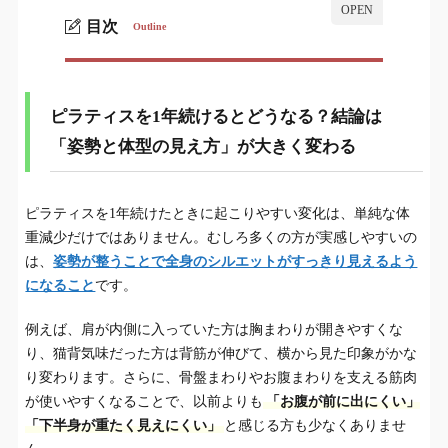
目次
Outline
ピラティスを1年続けるとどうなる？結論は「姿
1.
勢と体型の見え方」が大きく変わる
ピラティスを1年続けるとどうなる？結論は
ピラティスは何回くらいで体型に変化を感じ
2.
「姿勢と体型の見え方」が大きく変わる
る？目安は10回・20回・30回・1年です
【時期別】ピラティスを1年続けたときの変化の
3.
ピラティスを1年続けたときに起こりやすい変化は、単純な体
イメージ
重減少だけではありません。むしろ多くの方が実感しやすいの
1〜3ヶ月目：まずは身体の感覚が変わり始める
は、
姿勢が整うことで全身のシルエットがすっきり見えるよう
3-1.
になること
です。
4〜6ヶ月目：体型の見え方に変化を感じやすくな
3-2.
る
例えば、肩が内側に入っていた方は胸まわりが開きやすくな
り、猫背気味だった方は背筋が伸びて、横から見た印象がかな
7ヶ月〜1年：姿勢とラインが定着しやすくなる
3-3.
り変わります。さらに、骨盤まわりやお腹まわりを支える筋肉
が使いやすくなることで、以前よりも
「お腹が前に出にくい」
ピラティス1年で変化が出やすい人の特徴
「下半身が重たく見えにくい」
4.
と感じる方も少なくありませ