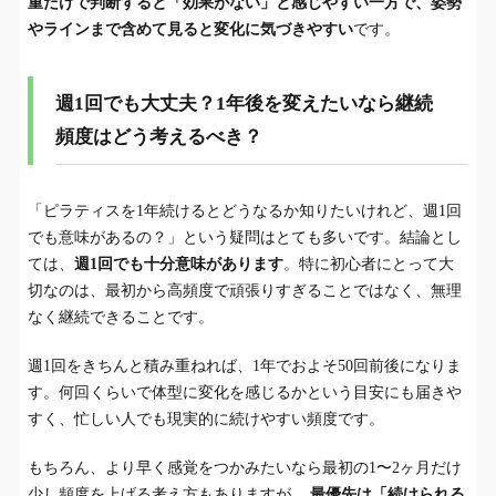
重だけで判断すると「効果がない」と感じやすい一方で、姿勢
やラインまで含めて見ると変化に気づきやすい
です。
週1回でも大丈夫？1年後を変えたいなら継続
頻度はどう考えるべき？
「ピラティスを1年続けるとどうなるか知りたいけれど、週1回
でも意味があるの？」という疑問はとても多いです。結論とし
ては、
週1回でも十分意味があります
。特に初心者にとって大
切なのは、最初から高頻度で頑張りすぎることではなく、無理
なく継続できることです。
週1回をきちんと積み重ねれば、1年でおよそ50回前後になりま
す。何回くらいで体型に変化を感じるかという目安にも届きや
すく、忙しい人でも現実的に続けやすい頻度です。
もちろん、より早く感覚をつかみたいなら最初の1〜2ヶ月だけ
少し頻度を上げる考え方もありますが、
最優先は「続けられる