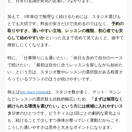
ど、日常の意識が変化の定着につながります。
加えて、1年単位で無理なく続けるためには、スタジオ選びも
とても大切です。料金の安さだけで決めるのではなく、
予約の
取りやすさ、通いやすい立地、レッスンの種類、初心者でも安
心して始めやすいか
といった点まで含めて見ておくと、途中で
挫折しにくくなります。
特に、「仕事帰りにも通いたい」「休日も含めて自分のペース
で続けたい」「最初は自分に合うレッスンを探しながら始めた
い」という方は、スタジオ数やレッスンの選択肢がある程度そ
ろっているブランドのほうが続けやすいです。
例えば
zen place pilates
は、スタジオ数が多く、マット・マシン
などレッスンの選択肢も比較的幅広いため、
「まずは無理なく
続けられる環境を選びたい」という方には候補に入れやすいス
タジオ
のひとつです。ピラティスは1回ごとの劇的な変化より
も、続けることで少しずつ身体が整っていく運動だからこそ、
こうした通いやすさは意外と大きなポイントになります。