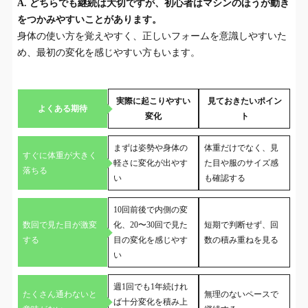
A. どちらでも継続は大切ですが、初心者はマシンのほうが動き
をつかみやすいことがあります。
身体の使い方を覚えやすく、正しいフォームを意識しやすいた
め、最初の変化を感じやすい方もいます。
実際に起こりやすい
見ておきたいポイン
よくある期待
変化
ト
まずは姿勢や身体の
体重だけでなく、見
すぐに体重が大きく
軽さに変化が出やす
た目や服のサイズ感
落ちる
い
も確認する
10回前後で内側の変
数回で見た目が激変
化、20〜30回で見た
短期で判断せず、回
する
目の変化を感じやす
数の積み重ねを見る
い
週1回でも1年続けれ
たくさん通わないと
無理のないペースで
ば十分変化を積み上