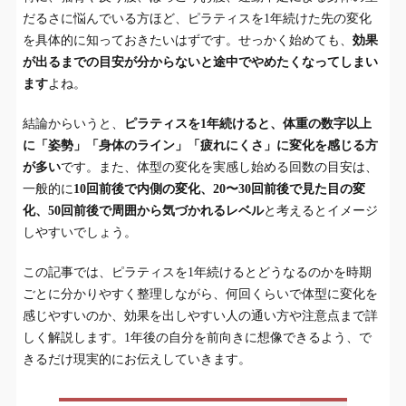
だるさに悩んでいる方ほど、ピラティスを1年続けた先の変化
を具体的に知っておきたいはずです。せっかく始めても、
効果
が出るまでの目安が分からないと途中でやめたくなってしまい
ます
よね。
結論からいうと、
ピラティスを1年続けると、体重の数字以上
に「姿勢」「身体のライン」「疲れにくさ」に変化を感じる方
が多い
です。また、体型の変化を実感し始める回数の目安は、
一般的に
10回前後で内側の変化、20〜30回前後で見た目の変
化、50回前後で周囲から気づかれるレベル
と考えるとイメージ
しやすいでしょう。
この記事では、ピラティスを1年続けるとどうなるのかを時期
ごとに分かりやすく整理しながら、何回くらいで体型に変化を
感じやすいのか、効果を出しやすい人の通い方や注意点まで詳
しく解説します。1年後の自分を前向きに想像できるよう、で
きるだけ現実的にお伝えしていきます。