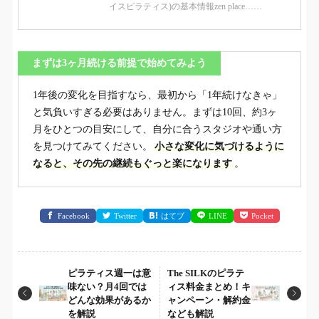
イスピラティス)の基本情報zen place……
まずは3ヶ月続ける前提で始めてみよう
1年後の変化を目指すなら、最初から「1年続けなきゃ」
と気負いすぎる必要はありません。まずは10回、約3ヶ
月をひとつの目安にして、自分に合うスタジオや通い方
を見つけてみてください。
小さな変化に気づけるように
なると、その先の継続もぐっと楽になります
。
Facebook
Twitter
はてブ
LINE
Pocket
ピラティス週一は意
The SILKのピラテ
味ない？月4回では
ィス料金まとめ！キ
どんな効果があるか
ャンペーン・解約金
を解説
なども解説