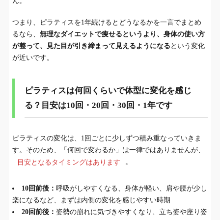
ん。
ピラティスを1年続けても変化が出にくいケース
5.
つまり、ピラティスを1年続けるとどうなるかを一言でまとめ
週1回でも大丈夫？1年後を変えたいなら継続頻
6.
るなら、
無理なダイエットで痩せるというより、身体の使い方
度はどう考えるべき？
が整って、見た目が引き締まって見えるようになる
という変化
が近いです。
ピラティス1年の変化を感じやすくするコツ
7.
ピラティスを1年続けるとどうなるか不安な人向
8.
ピラティスは何回くらいで体型に変化を感じ
けQ&A
る？目安は10回・20回・30回・1年です
ピラティスを1年続けると、体型は「数字」より
9.
「見た目」で変わりやすい
ピラティスの変化は、1回ごとに少しずつ積み重なっていきま
す。そのため、「何回で変わるか」は一律ではありませんが、
目安となるタイミングはあります
。
10回前後：
呼吸がしやすくなる、身体が軽い、肩や腰が少し
楽になるなど、まずは内側の変化を感じやすい時期
20回前後：
姿勢の崩れに気づきやすくなり、立ち姿や座り姿