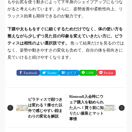
もやお尻を使う動きによって下半身のシェイプアップにもつな
がると考えられています。さらに、姿勢改善や柔軟性向上、リ
ラックス効果も期待できるのが魅力です。
下腹や太ももをすぐに細くするためだけでなく、体の使い方を
整えながら少しずつ見た目の印象を変えていきたい方に、ピラ
ティスは相性のよい選択肢です。
焦って結果だけを見るのでは
なく、姿勢や動きやすさの変化も含めて、自分の体を前向きに
見ていけると続けやすくなります。
Facebook
Twitter
はてブ
LINE
Pocket
Rintosull入会時にウ
ピラティスで顔つき
ェア購入を勧められ
は変わる？痩せた以
た人へ！買う前に知
外で感じやすい顔ま
りたい服装とマット
わりの変化を解説
事情