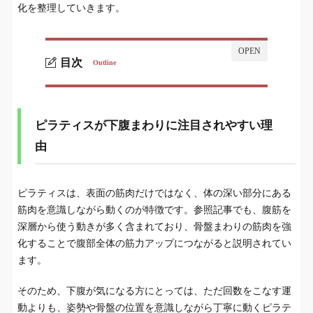
化を整理していきます。
目次
Outline
ピラティスが下腹まわりに注目されやすい理由
1.
太ももやお尻など下半身の変化はどう考える？
2.
ピラティスが下腹まわりに注目されやすい理
見た目の変化だけでなく姿勢の変化も大切
由
3.
ピラティスで期待できるのは下半身だけではな
4.
い
ピラティスは、表面の筋肉だけではなく、体の深い部分にある
筋肉を意識しながら動くのが特徴です。参照記事でも、腹筋を
リントスルなどスタジオ選びも継続のしやすさ
5.
深層から使う動きが多く含まれており、骨盤まわりの筋肉を強
に関わる
化することで腹部全体の筋力アップにつながると説明されてい
ます。
まとめ｜下腹・太ももが気になる人こそ“整える
6.
視点”で続けたい
そのため、下腹が気になる方にとっては、ただ回数をこなす運
動よりも、姿勢や骨盤の位置を意識しながら丁寧に動くピラテ