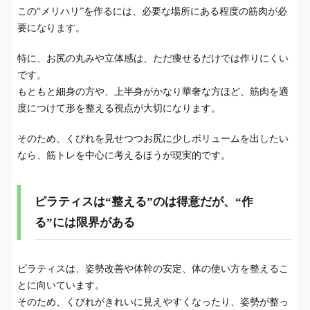
この“メリハリ”を作るには、必要な場所にある程度の筋肉が必
体幹
要になります。
どちらもやるなら、優先度は筋トレのほうが高
5.
特に、お尻の丸みや立体感は、ただ痩せるだけでは作りにくい
い
です。
体脂肪率は低すぎると“やわらかさ”が出にくい
もともと細身の方や、上半身がかなり華奢な方ほど、筋肉を適
6.
こともある
度につけて形を整える視点が大切になります。
細身の人ほど“減らす”より“足す”発想が大切
そのため、くびれを見せつつお尻に少しボリュームを出したい
7.
なら、筋トレを中心に考えるほうが現実的です。
まとめ｜曲線ボディを目指すなら、ピラティス
8.
だけより筋トレ中心が現実的
ピラティスは“整える”のは得意だが、“作
る”には限界がある
ピラティスは、姿勢改善や体幹の安定、体の使い方を整えるこ
とに向いています。
そのため、くびれがきれいに見えやすくなったり、姿勢が整っ