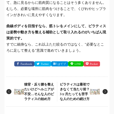
て、急に見るからに筋肉質になることはそう多くありません。
むしろ、必要な場所に筋肉をつけることで、くびれやヒップラ
インがきれいに見えやすくなります。
曲線ボディを目指すなら、筋トレをメインにして、ピラティス
は姿勢や動き方を整える補助として取り入れるのがいちばん現
実的です。
すでに細身なら、これ以上ただ絞るのではなく、“必要なとこ
ろに足して整える”意識で進めていきましょう。
Facebook
Twitter
はてブ
LINE
Pocket
猫背・反り腰を整え
ピラティスは最初で
たいけどヘルニアが
きなくて当たり前？
不安…そんな人のピ
3ヶ月たっても苦手
ラティスの始め方
な人のための続け方