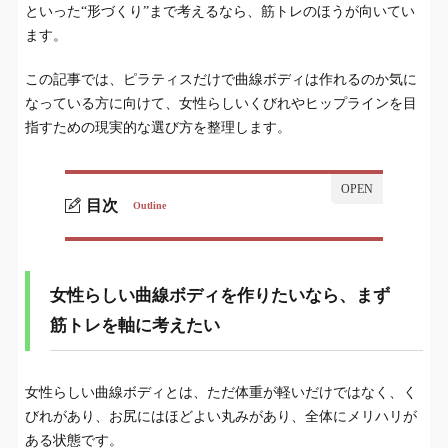
といった“形づくり”まで考えるなら、筋トレのほうが向いてい
ます。
この記事では、ピラティスだけで曲線ボディは作れるのか気に
なっている方に向けて、女性らしいくびれやヒップラインを目
指すための現実的な選び方を整理します。
目次
Outline
女性らしい曲線ボディを作りたいなら、まず筋
1.
トレを軸に考えたい
女性らしい曲線ボディを作りたいなら、まず
ピラティスは“整える”のは得意だが、“作る”に
2.
筋トレを軸に考えたい
は限界がある
女性が筋トレで“ムキムキ”になる心配はそこま
3.
女性らしい曲線ボディとは、ただ体重が軽いだけではなく、く
で大きくない
びれがあり、お尻にはほどよい丸みがあり、全体にメリハリが
くびれとお尻を作りたいなら、重点は下半身と
ある状態です。
4.