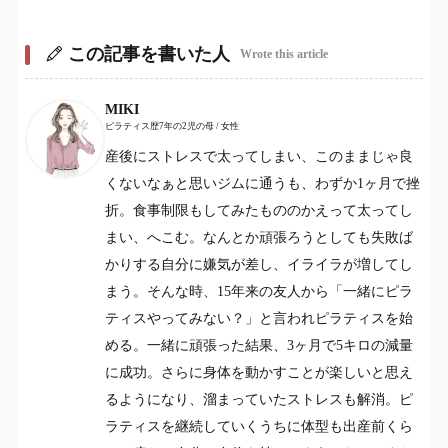
この記事を書いた人
Wrote this article
MIKI
ピラティス歴7年の2児の母 / 女性
産後にストレスで太ってしまい、このままじゃ良
くないなぁと思いジムに通うも、わずか1ヶ月で挫
折。食事制限もしてみたもののかえって太ってし
まい、へこむ。なんとか頑張ろうとしても失敗ば
かりする自分に嫌気が差し、イライラが増してし
まう。そんな時、15年来の友人から「一緒にピラ
ティスやってみない？」と言われピラティスを始
める。一緒に頑張った結果、3ヶ月で5キロの減量
に成功。さらに身体を動かすことが楽しいと思え
るようになり、溜まっていたストレスも解消。ピ
ラティスを継続していくうちに体型も出産前くら