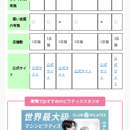
有無
通い放題
〇
〇
✕
〇
✕
〇
の有無
1店
3店
店舗数
1店舗
1店舗
1店舗
1店舗
舗
舗
公
公式
公式
式
公式サイ
公式サ
公式サ
サイ
公式サイト
サイ
サ
ト
イト
イト
ト
ト
イ
ト
巣鴨でおすすめのピラティススタジオ