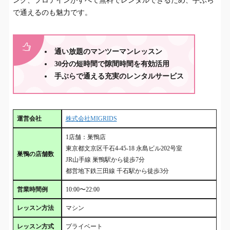
ンク、プロテインがすべて無料でレンタルできるため、手ぶら
で通えるのも魅力です。
通い放題のマンツーマンレッスン
30分の短時間で隙間時間を有効活用
手ぶらで通える充実のレンタルサービス
運営会社
株式会社MIGRIDS
1店舗：巣鴨店
東京都文京区千石4-45-18 永島ビル202号室
巣鴨の店舗数
JR山手線 巣鴨駅から徒歩7分
都営地下鉄三田線 千石駅から徒歩3分
営業時間例
10:00〜22:00
レッスン方法
マシン
レッスン方式
プライベート