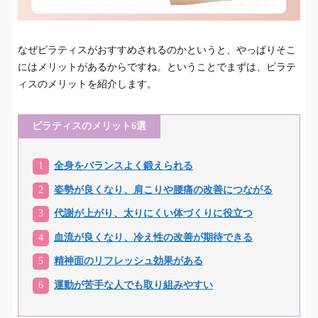
ピラティススタジオを選ぶためのポイント4つ
2.
なぜピラティスがおすすめされるのかというと、やっぱりそこ
①レッスンスタジオに通いやすいかどうか
2-1.
にはメリットがあるからですね。ということでまずは、ピラテ
②継続しやすい料金かどうか
2-2.
ィスのメリットを紹介します。
③レッスン形式とエクササイズの種類はどうなっ
2-3.
ているか
ピラティスのメリット6選
④インストラクターの質はどうか
2-4.
全身をバランスよく鍛えられる
姿勢が良くなり、肩こりや腰痛の改善につながる
巣鴨でおすすめのピラティススタジオ6選
3.
代謝が上がり、太りにくい体づくりに役立つ
1.CLUB PILATES（クラブピラティス） 巣鴨店
3-1.
血流が良くなり、冷え性の改善が期待できる
2.ELEMENT（エレメント） 巣鴨店
3-2.
精神面のリフレッシュ効果がある
3.ピラティスミラー 巣鴨店
3-3.
運動が苦手な人でも取り組みやすい
4.アーバンクラシックピラティス
3-4.