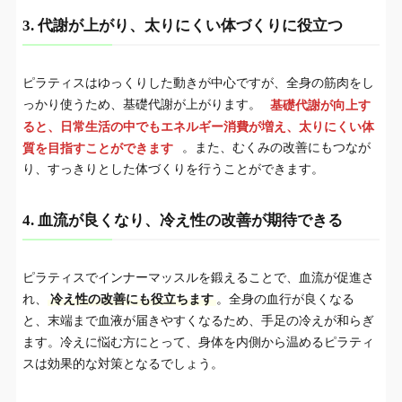
5. 料金体系のわかりやすさ
6-5.
3. 代謝が上がり、太りにくい体づくりに役立つ
巣鴨でピラティススタジオを探している方がよ
7.
ピラティスはゆっくりした動きが中心ですが、全身の筋肉をし
くする質問
っかり使うため、基礎代謝が上がります。
基礎代謝が向上す
巣鴨でピラティススタジオに迷ったら「CLUB
ると、日常生活の中でもエネルギー消費が増え、太りにくい体
8.
PILATES」がおすすめ！
質を目指すことができます
。また、むくみの改善にもつなが
り、すっきりとした体づくりを行うことができます。
4. 血流が良くなり、冷え性の改善が期待できる
ピラティスでインナーマッスルを鍛えることで、血流が促進さ
れ、
冷え性の改善にも役立ちます
。全身の血行が良くなる
と、末端まで血液が届きやすくなるため、手足の冷えが和らぎ
ます。冷えに悩む方にとって、身体を内側から温めるピラティ
スは効果的な対策となるでしょう。