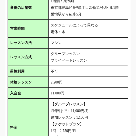
1店舗：巣鴨店
巣鴨の店舗数
東京都豊島区巣鴨1丁目20番11号 Jビル1階
巣鴨駅から徒歩5分
スケジュールによって異なる
営業時間
定休：水
レッスン方法
マシン
グループレッスン
レッスン方式
プライベートレッスン
男性利用
不可
体験レッスン
2,200円
入会金
11,000円
【グループレッスン
】
月6回まで：11,000円/月
追加レッスン：1,100円
【
チケットプラン
】
料金
1回：2,750円/月