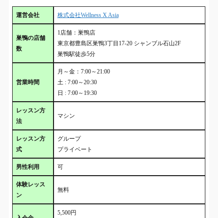
運営会社
株式会社Wellness X Asia
1店舗：巣鴨店
巣鴨の店舗
東京都豊島区巣鴨3丁目17-20 シャンブル石山2F
数
巣鴨駅徒歩5分
月～金：7:00～21:00
営業時間
土 : 7:00～20:30
日 : 7:00～19:30
レッスン方
マシン
法
レッスン方
グループ
式
プライベート
男性利用
可
体験レッス
無料
ン
5,500円
入会金