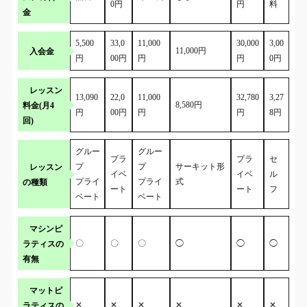
0円
円
料
金
5,500
33,0
11,000
30,000
3,00
入会金
11,000円
円
00円
円
円
0円
レッスン
13,090
22,0
11,000
32,780
3,27
料金(月4
8,580円
円
00円
円
円
8円
回)
グルー
グルー
プラ
プラ
セ
レッスン
プ
プ
サーキット形
イベ
イベ
ル
の種類
プライ
プライ
式
ート
ート
フ
ベート
ベート
マシンピ
ラティスの
〇
〇
〇
◯
◯
◯
有無
マットピ
ラティスの
✕
✕
✕
✕
✕
✕