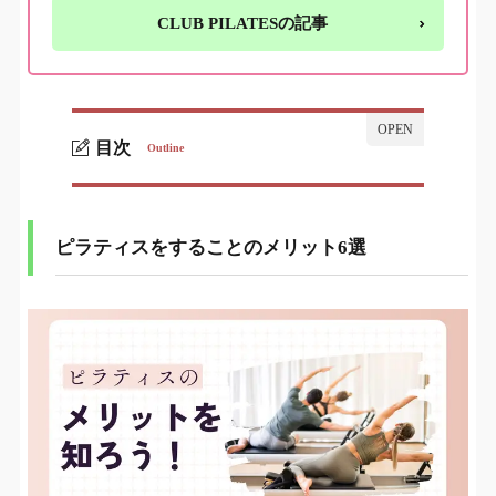
CLUB PILATESの記事
目次
Outline
ピラティスをすることのメリット6選
1.
1. 全身をバランスよく鍛えられる
1-1.
ピラティスをすることのメリット6選
2. 姿勢が良くなり、肩こりや腰痛の改善につなが
1-2.
る
3. 代謝が上がり、太りにくい体づくりに役立つ
1-3.
4. 血流が良くなり、冷え性の改善が期待できる
1-4.
5. 精神面のリフレッシュ効果がある
1-5.
6. 運動が苦手な人でも取り組みやすい
1-6.