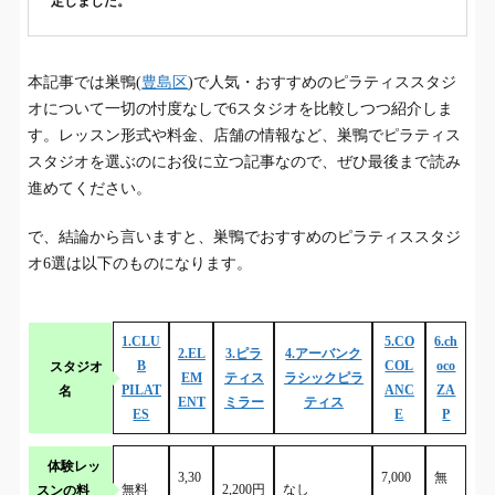
定しました。
本記事では巣鴨(
豊島区
)で人気・おすすめのピラティススタジ
オについて一切の忖度なしで6スタジオを比較しつつ紹介しま
す。レッスン形式や料金、店舗の情報など、巣鴨でピラティス
スタジオを選ぶのにお役に立つ記事なので、ぜひ最後まで読み
進めてください。
で、結論から言いますと、巣鴨でおすすめのピラティススタジ
オ6選は以下のものになります。
1.CLU
5.CO
6.ch
2.EL
3.ピラ
4.アーバンク
スタジオ
B
COL
oco
EM
ティス
ラシックピラ
名
PILAT
ANC
ZA
ENT
ミラー
ティス
ES
E
P
体験レッ
3,30
7,000
無
スンの料
無料
2,200円
なし