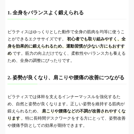
5.COCOLANCE(ココランス)
3-5.
1. 全身をバランスよく鍛えられる
6.chocoZAP（チョコザップ）
3-6.
ピラティスはゆっくりとした動作で全身の筋肉を均等に使うこ
巣鴨のピラティススタジオの料金相場
4.
とができるエクササイズです。
初心者でも取り組みやすく、全
身を効果的に鍛えられるため、運動習慣が少ない方にもおすす
通うのが難しい方はオンラインでピラティスが
5.
め
です。筋力の向上だけでなく、柔軟性やバランス力も養える
できる「SOELU」がおすすめ！
ため、全身の調整にぴったりです。
巣鴨のピラティススタジオに通う時の注意すべ
6.
き点
2. 姿勢が良くなり、肩こりや腰痛の改善につながる
1. キャンセルポリシーの確認
6-1.
ピラティスでは体幹を支えるインナーマッスルを強化するた
2. 退会・休会手続きの確認
6-2.
め、自然と姿勢が良くなります。正しい姿勢を維持する筋肉が
鍛えられるため、
肩こりや腰痛などの不調が改善されやすくな
3. レッスンの繰越制度の確認
6-3.
ります
。特に長時間デスクワークをする方にとって、姿勢改善
4. レッスンの種類やスケジュールの適合性
や腰痛予防としての効果が期待できます。
6-4.