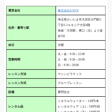
運営会社
株式会社LOIVE
埼玉県さいたま市大宮区大門町2
丁目1-1エキニア大宮4階
住所・最寄り駅
各線「大宮駅」東口（北）より徒
歩3分
休日
月曜
火～金：9:30～22:00
営業時間
土・祝：9:30～20:00
日：9:30～20:00
レッスン方法
マシンピラティス
レッスン方式
グループレッスン
設備
要問合せ
ミネラルウォーター：130円/本
レンタル品
レンタルウェア（上)：330円/回