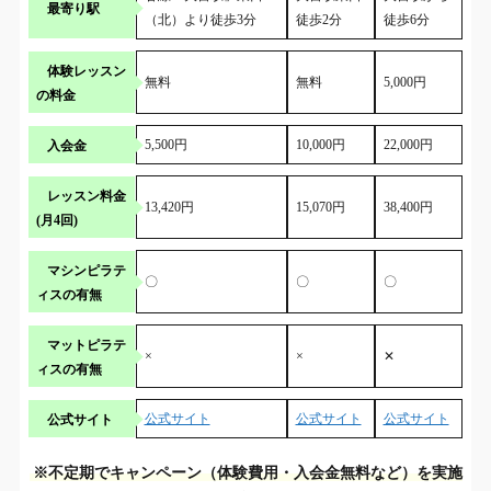
最寄り駅
（北）より徒歩3分
徒歩2分
徒歩6分
体験レッスン
無料
無料
5,000円
の料金
入会金
5,500円
10,000円
22,000円
レッスン料金
13,420円
15,070円
38,400円
(月4回)
マシンピラテ
〇
〇
〇
ィスの有無
マットピラテ
×
×
✕
ィスの有無
公式サイト
公式サイト
公式サイト
公式サイト
※不定期でキャンペーン（体験費用・入会金無料など）を実施