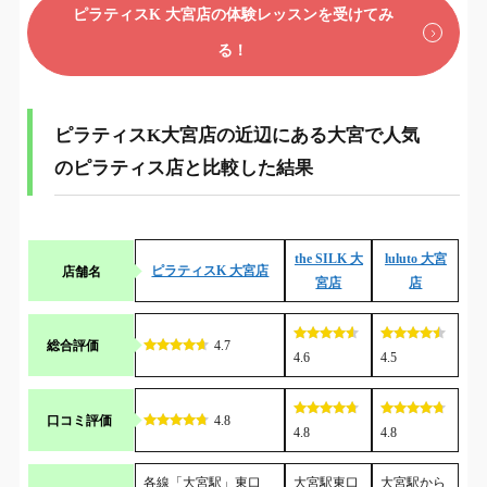
ピラティスK 大宮店の体験レッスンを受けてみ
る！
ピラティスK大宮店の近辺にある大宮で人気
のピラティス店と比較した結果
the SILK 大
luluto 大宮
店舗名
ピラティスK 大宮店
宮店
店
総合評価
4.7
4.6
4.5
口コミ評価
4.8
4.8
4.8
各線「大宮駅」東口
大宮駅東口
大宮駅から