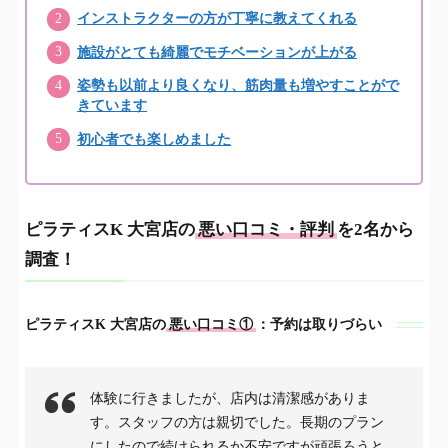
ピラティスK 大宮店へのアクセス
インストラクターの方が丁寧に教えてくれる
6.
施設がとても綺麗でモチベーションが上がる
ピラティスK 大宮店付近の駐車場
7.
姿勢も以前より良くなり、筋肉量も増やすことがで
ピラティスKの体験レッスンの申込み方法
8.
きています
ピラティスKに関するよくある質問
初心者でも楽しめました
9.
ピラティスK大宮店は大宮でオススメのピラテ
10.
ィス店！
ピラティスK 大宮店の
悪い口コミ・評判
を2名から
調査！
ピラティスK 大宮店の
悪い口コミ①
：予約は取りづらい
体験に行きましたが、店内は清潔感がありま
す。スタッフの方は親切でした。長期のプラン
にしたので続けられるか不安ですが頑張ろうと