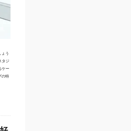
しょう
スタジ
るケー
プの特
好