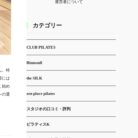
運営者について
カテゴリー
CLUB PILATES
Rintosull
ん。特
際には
the SILK
く始め
zen place pilates
ンの選
スタジオの口コミ・評判
ピラティスK