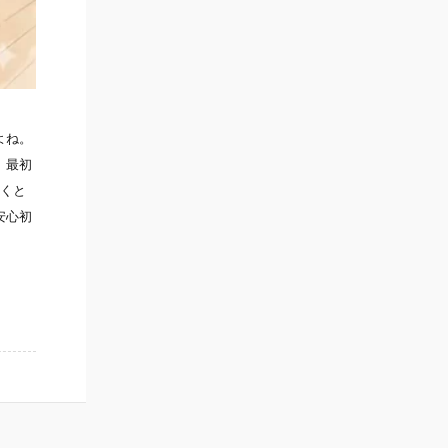
よね。
、最初
行くと
安心初