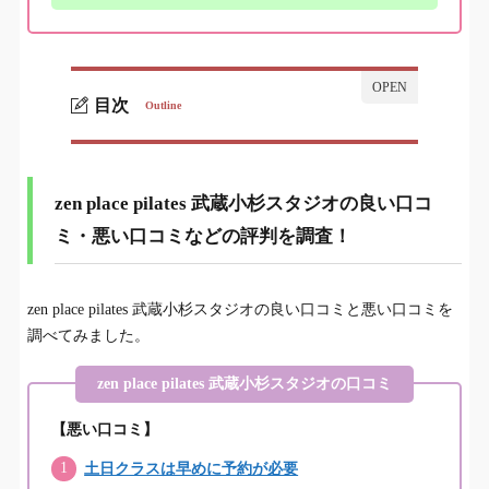
目次
Outline
zen place pilates 武蔵小杉スタジオの良い口コ
1.
ミ・悪い口コミなどの評判を調査！
zen place pilates 武蔵小杉スタジオの良い口コ
zen place pilates 武蔵小杉スタジオの悪い口コミ・評
1-1.
判を1名から調査！
ミ・悪い口コミなどの評判を調査！
zen place pilates 武蔵小杉スタジオの良い口コミ・評
1-2.
判を10名から調査！
zen place pilates 武蔵小杉スタジオの良い口コミと悪い口コミを
調べてみました。
zen place pilates 武蔵小杉スタジオの総合評価
2.
zen place pilates 武蔵小杉スタジオの口コミ
zen place pilates 武蔵小杉スタジオの基本情報
3.
【悪い口コミ】
zen place pilates(ゼンプレイスピラティス)のプログ
3-1.
土日クラスは早めに予約が必要
ラム