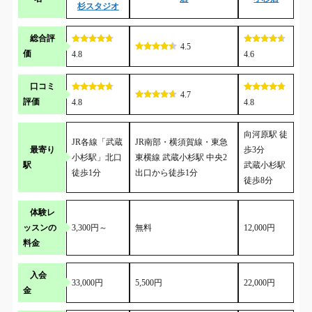
杉スタジオ
総合評
4.5
価
4.8
4.6
口コミ
4.7
評価
4.8
4.8
向河原駅 徒
JR各線「武蔵
JR南部・横須賀線・東急
最寄り
歩3分
小杉駅」北口
東横線 武蔵小杉駅 中央2
駅
武蔵小杉駅
徒歩1分
出口から徒歩1分
徒歩8分
体験レ
ッスンの
3,300円～
無料
12,000円
料金
入会
33,000円
5,500円
22,000円
金