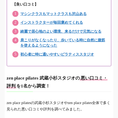
【良い口コミ】
zen place pilates 武蔵小杉スタジオの料金
マシンクラスもマットクラスも沢山ある
4.
インストラクターが毎回褒めてくれる
zen place pilates 武蔵小杉スタジオを近辺にある
5.
他の人気ピラティススタジオと比較
綺麗で居心地のよい環境、来るだけで元気になる
肩こりがなくなったり、歩いている時に自然に腹筋
zen place pilates 武蔵小杉スタジオへのアクセス
6.
を使えるようになった
zen place pilates 武蔵小杉スタジオ付近の駐車場
初心者に特に通いやすいピラティススタジオ
7.
zen place pilates(ゼンプレイスピラティス)の体
8.
験レッスンの申込み方法
zen place pilates 武蔵小杉スタジオの
悪い口コミ・
zen place pilates(ゼンプレイスピラティス)に関
9.
評判
を1名から調査！
するよくある質問
zen place pilates 武蔵小杉スタジオは武蔵小杉で
10.
zen place pilatesの武蔵小杉スタジオやzen place pilates全体で多く
オススメのピラティススタジオ！
見られた悪い口コミや評判を調べてみました。