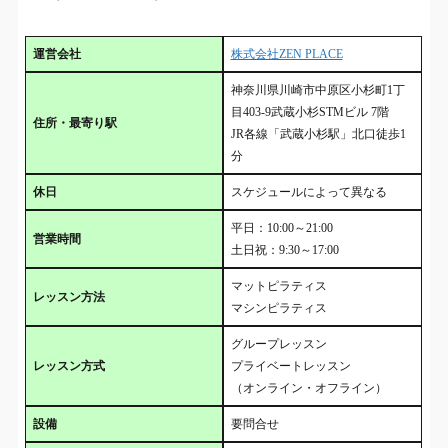
運営会社
株式会社ZEN PLACE
神奈川県川崎市中原区小杉町1丁
目403-9武蔵小杉STMビル 7階
住所・最寄り駅
JR各線「武蔵小杉駅」北口徒歩1
分
休日
スケジュールによって異なる
平日：10:00～21:00
営業時間
土日祝：9:30～17:00
マットピラティス
レッスン方法
マシンピラティス
グループレッスン
レッスン方式
プライベートレッスン
（オンライン・オフライン）
設備
要問合せ