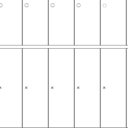
◯
◯
◯
◯
〇
✕
✕
✕
✕
✕