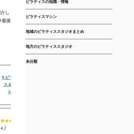
ピラティスの知識・情報
紹介し
ピラティスマシン
ひ最後
地域のピラティススタジオまとめ
地方のピラティススタジオ
未分類
9.ピラティ
10.PILATE
ス＆ジム
S STUDIO
1to1
noa
4.2
4.0