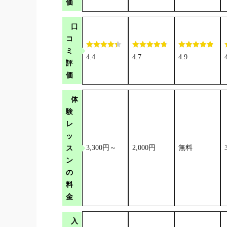
価
口
コ
ミ
4.4
4.7
4.9
評
価
体
験
レ
ッ
ス
3,300円～
2,000円
無料
ン
の
料
金
入