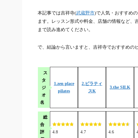
本記事では吉祥寺(
武蔵野市
)で人気・おすすめ
ます。レッスン形式や料金、店舗の情報など、
まで読み進めてください。
で、結論から言いますと、吉祥寺でおすすめのピ
ス
タ
1.zen place
2.ピラティ
ジ
3.the SILK
pilates
スK
オ
名
総
合
評
4.8
4.7
4.6