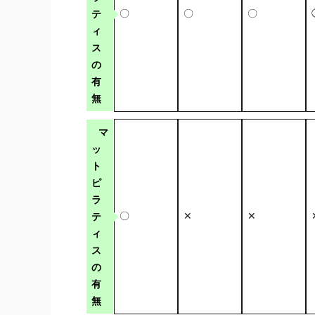
テ
〇
〇
〇
ィ
ス
の
有
無
マ
ッ
ト
ピ
ラ
テ
〇
✕
✕
ィ
ス
の
有
無