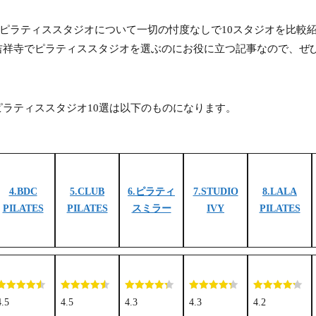
のピラティススタジオについて一切の忖度なしで10スタジオを比較
吉祥寺でピラティススタジオを選ぶのにお役に立つ記事なので、ぜ
ラティススタジオ10選は以下のものになります。
4.BDC
5.CLUB
6.ピラティ
7.STUDIO
8.LALA
PILATES
PILATES
スミラー
IVY
PILATES
4.5
4.5
4.3
4.3
4.2